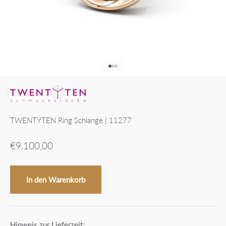
Gehe zu Element 1
Gehe zu Element 2
Gehe zu Element 3
TWENTYTEN Ring Schlange | 11277
Angebot
€9.100,00
In den Warenkorb
Hinweis zur Lieferzeit: