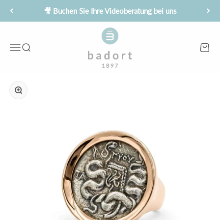
Zum Inhalt springen
🎥 Buchen Sie Ihre Videoberatung bei uns
Juwelier Badort
Menü
Suche
Waren
Bild vergrößern