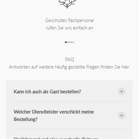
Geschultes Fachpersonal
rufen Sie uns einfach an
Gehe zu Element 1
Gehe zu Element 2
Gehe zu Element 3
Gehe zu Element 4
Gehe zu Element 5
FAQ
Antworten auf weitere häufig gestellte Fragen finden Sie hier.
Kann ich auch als Gast bestellen?
Welcher Dienstleister verschickt meine
Bestellung?