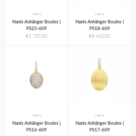
Nanis
Nanis
Nanis Anhänger Boules |
Nanis Anhänger Boules |
PS23-609
PS18-609
Angebot
Angebot
€1.750,00
€8.410,00
Nanis
Nanis
Nanis Anhänger Boules |
Nanis Anhänger Boules |
PS16-609
PS17-609