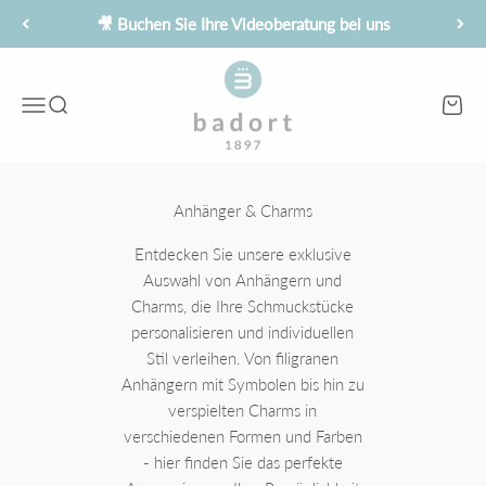
Zum Inhalt springen
🎥 Buchen Sie Ihre Videoberatung bei uns
Juwelier Badort
Menü
Suche
Waren
Anhänger & Charms
Entdecken Sie unsere exklusive
Auswahl von Anhängern und
Charms, die Ihre Schmuckstücke
personalisieren und individuellen
Stil verleihen. Von filigranen
Anhängern mit Symbolen bis hin zu
verspielten Charms in
verschiedenen Formen und Farben
- hier finden Sie das perfekte