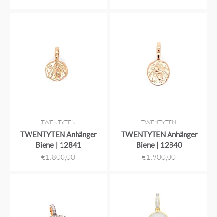
TWENTYTEN
TWENTYTEN
TWENTYTEN Anhänger
TWENTYTEN Anhänger
Biene | 12841
Biene | 12840
Angebot
Angebot
€1.800,00
€1.900,00