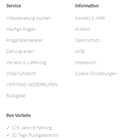
Service
Information
Videoberatung buchen
Kontakt & Hilfe
Häufige Fragen
Anfahrt
Ringgrößenberater
Datenschutz
Zahlungsarten
AGB
Versand & Lieferung
Impressum
Widerrufsrecht
Cookie-Einstellungen
VERTRAG WIDERRUFEN
Rückgabe
Ihre Vorteile
✓ 125 Jahre Erfahrung
✓ 30 Tage Rückgaberecht