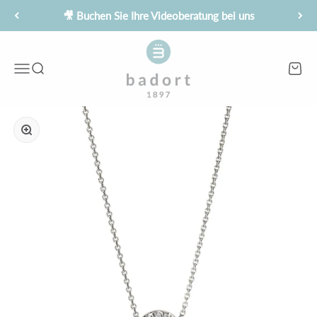
Zum Inhalt springen
🎥 Buchen Sie Ihre Videoberatung bei uns
Juwelier Badort
Menü
Suche
Waren
Bild vergrößern