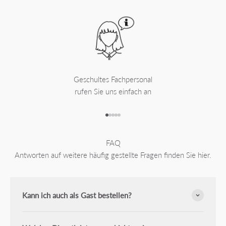
Geschultes Fachpersonal
rufen Sie uns einfach an
Gehe zu Element 1
Gehe zu Element 2
Gehe zu Element 3
Gehe zu Element 4
Gehe zu Element 5
FAQ
Antworten auf weitere häufig gestellte Fragen finden Sie hier.
Kann ich auch als Gast bestellen?