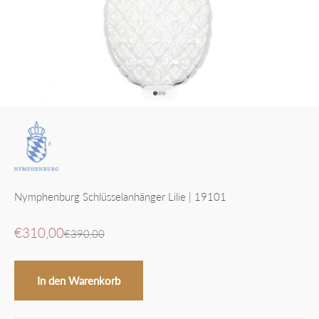
Gehe zu Element 1
Gehe zu Element 2
Gehe zu Element 3
Nymphenburg Schlüsselanhänger Lilie | 19101
Angebot
€310,00
Regulärer Preis
€390,00
In den Warenkorb