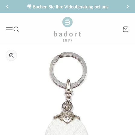
Zum Inhalt springen
🎥 Buchen Sie Ihre Videoberatung bei uns
Juwelier Badort
Menü
Suche
Waren
Bild vergrößern