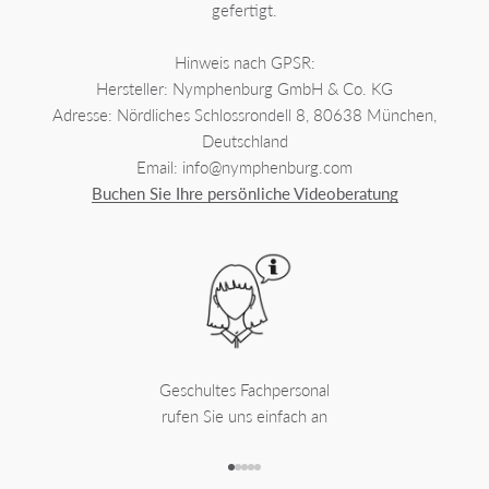
gefertigt.
Hinweis nach GPSR:
Hersteller: Nymphenburg GmbH & Co. KG
Adresse: Nördliches Schlossrondell 8, 80638 München,
Deutschland
Email: info@nymphenburg.com
Buchen Sie Ihre persönliche Videoberatung
Geschultes Fachpersonal
rufen Sie uns einfach an
Gehe zu Element 1
Gehe zu Element 2
Gehe zu Element 3
Gehe zu Element 4
Gehe zu Element 5