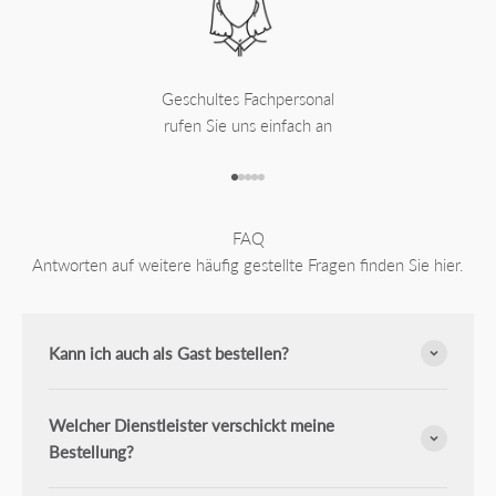
Geschultes Fachpersonal
rufen Sie uns einfach an
Gehe zu Element 1
Gehe zu Element 2
Gehe zu Element 3
Gehe zu Element 4
Gehe zu Element 5
FAQ
Antworten auf weitere häufig gestellte Fragen finden Sie hier.
Kann ich auch als Gast bestellen?
Welcher Dienstleister verschickt meine
Bestellung?