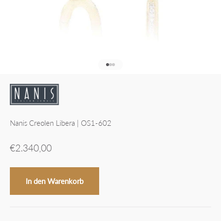
Gehe zu Element 1
Gehe zu Element 2
Gehe zu Element 3
Nanis Creolen Libera | OS1-602
Angebot
€2.340,00
In den Warenkorb