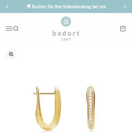
Zum Inhalt springen
🎥 Buchen Sie Ihre Videoberatung bei uns
Juwelier Badort
Menü
Suche
Waren
Bild vergrößern