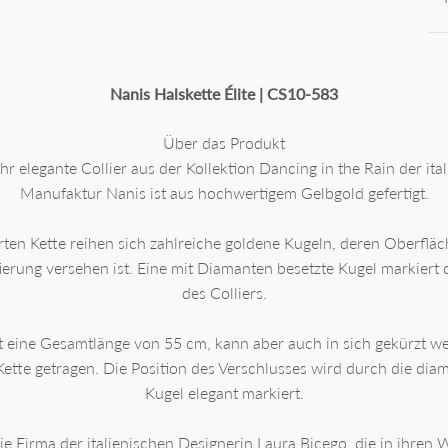
Nanis Halskette Élite | CS10-583
Über das Produkt
hr elegante Collier aus der Kollektion Dancing in the Rain der ita
Manufaktur Nanis ist aus hochwertigem Gelbgold gefertigt.
rten Kette reihen sich zahlreiche goldene Kugeln, deren Oberfläc
erung versehen ist. Eine mit Diamanten besetzte Kugel markiert 
des Colliers.
at eine Gesamtlänge von 55 cm, kann aber auch in sich gekürzt w
Kette getragen. Die Position des Verschlusses wird durch die dia
Kugel elegant markiert.
die Firma der italienischen Designerin Laura Bicego, die in ihren 