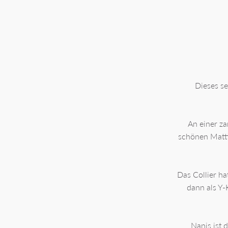
Dieses se
An einer za
schönen Matti
Das Collier h
dann als Y-
Nanis ist 