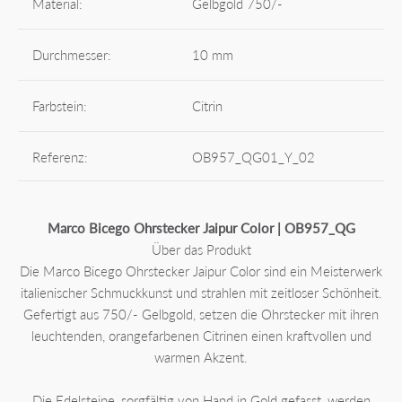
Material:
Gelbgold 750/-
Durchmesser:
10 mm
Farbstein:
Citrin
Referenz:
OB957_QG01_Y_02
Marco Bicego Ohrstecker Jaipur Color | OB957_QG
Über das Produkt
Die Marco Bicego Ohrstecker Jaipur Color sind ein Meisterwerk
italienischer Schmuckkunst und strahlen mit zeitloser Schönheit.
Gefertigt aus 750/- Gelbgold, setzen die Ohrstecker mit ihren
leuchtenden, orangefarbenen Citrinen einen kraftvollen und
warmen Akzent.
Die Edelsteine, sorgfältig von Hand in Gold gefasst, werden