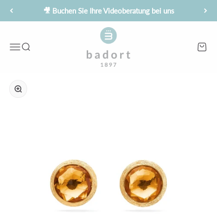
Zum Inhalt springen
🎥 Buchen Sie Ihre Videoberatung bei uns
Juwelier Badort
Menü
Suche
Waren
Bild vergrößern