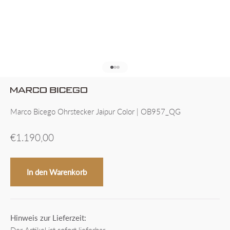
Gehe zu Element 1
Gehe zu Element 2
Gehe zu Element 3
Marco Bicego Ohrstecker Jaipur Color | OB957_QG
Angebot
€1.190,00
In den Warenkorb
Hinweis zur Lieferzeit:
Der Artikel ist sofort lieferbar.