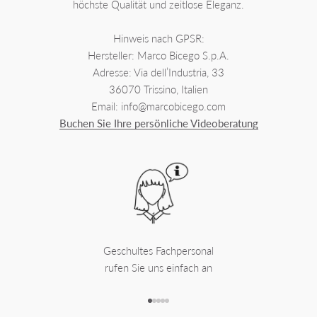
höchste Qualität und zeitlose Eleganz.
Hinweis nach GPSR:
Hersteller: Marco Bicego S.p.A.
Adresse: Via dell’Industria, 33
36070 Trissino, Italien
Email: info@marcobicego.com
Buchen Sie Ihre persönliche Videoberatung
Geschultes Fachpersonal
rufen Sie uns einfach an
Gehe zu Element 1
Gehe zu Element 2
Gehe zu Element 3
Gehe zu Element 4
Gehe zu Element 5