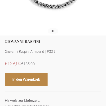
Gehe zu Element 1
Gehe zu Element 2
Giovanni Raspini Armband | 9321
Angebot
€129,00
Regulärer Preis
€185,00
In den Warenkorb
Hinweis zur Lieferzeit: