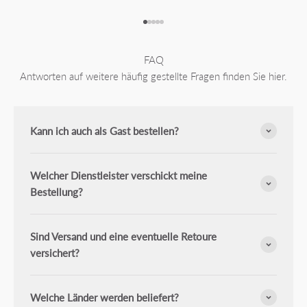
Gehe zu Element 1
Gehe zu Element 2
Gehe zu Element 3
Gehe zu Element 4
Gehe zu Element 5
FAQ
Antworten auf weitere häufig gestellte Fragen finden Sie hier.
Kann ich auch als Gast bestellen?
Welcher Dienstleister verschickt meine
Bestellung?
Sind Versand und eine eventuelle Retoure
versichert?
Welche Länder werden beliefert?