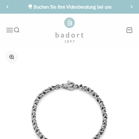
Zum Inhalt springen
🎥 Buchen Sie Ihre Videoberatung bei uns
Juwelier Badort
Menü
Suche
Waren
Bild vergrößern