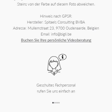
Steins von der Farbe auf diesem Foto abweichen.
Hinweis nach GPSR:
Hersteller: Spitaels Consulting BVBA
Adresse: Mullemstraat 23, 9700 Oudenaarde, Belgien
Email: info@bigli.be
Buchen Sie Ihre persönliche Videoberatung
Geschultes Fachpersonal
rufen Sie uns einfach an
Gehe zu Element 1
Gehe zu Element 2
Gehe zu Element 3
Gehe zu Element 4
Gehe zu Element 5