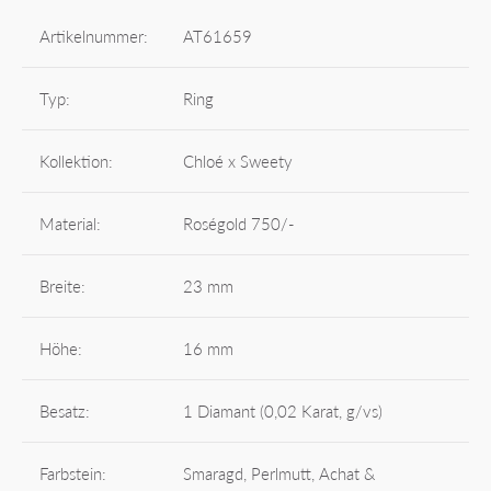
Artikelnummer:
AT61659
Typ:
Ring
Kollektion:
Chloé x Sweety
Material:
Roségold 750/-
Breite:
23 mm
Höhe:
16 mm
Besatz:
1 Diamant (0,02 Karat, g/vs)
Farbstein:
Smaragd, Perlmutt, Achat &