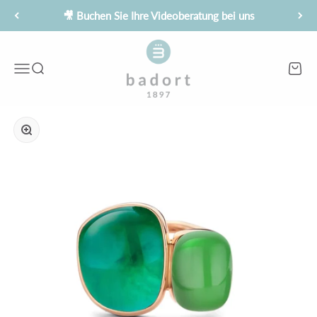
Zum Inhalt springen
🎥 Buchen Sie Ihre Videoberatung bei uns
Juwelier Badort
Menü
Suche
Waren
Bild vergrößern