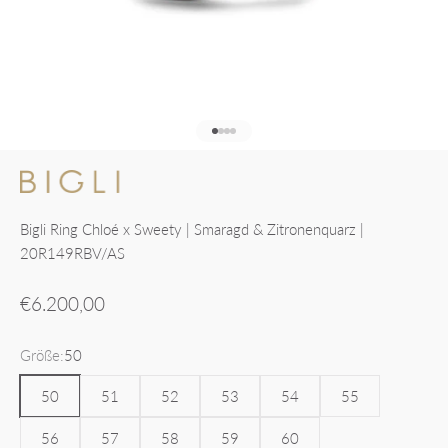
Gehe zu Element 1
Gehe zu Element 2
Gehe zu Element 3
Gehe zu Element 4
Bigli Ring Chloé x Sweety | Smaragd & Zitronenquarz |
20R149RBV/AS
Angebot
€6.200,00
Größe:
50
50
51
52
53
54
55
56
57
58
59
60