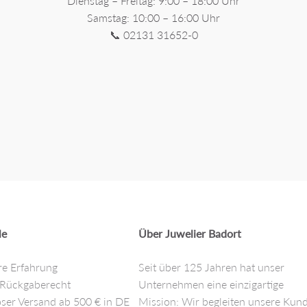
Dienstag – Freitag: 9:00 – 18:00 Uhr
Samstag: 10:00 – 16:00 Uhr
📞 02131 31652-0
le
Über Juwelier Badort
re Erfahrung
Seit über 125 Jahren hat unser
 Rückgaberecht
Unternehmen eine einzigartige
ser Versand ab 500 € in DE
Mission: Wir begleiten unsere Kun