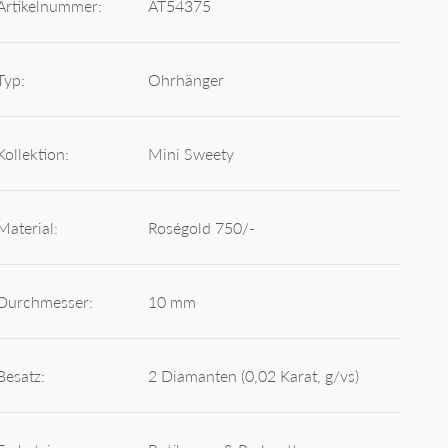
Artikelnummer:
AT54375
Typ:
Ohrhänger
Kollektion:
Mini Sweety
Material:
Roségold 750/-
Durchmesser:
10 mm
Besatz:
2 Diamanten (0,02 Karat, g/vs)