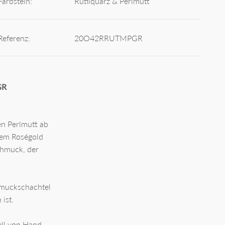
Farbstein:
Rutilquarz & Perlmutt
Referenz:
20O42RRUTMPGR
GR
en Perlmutt ab
dem Roségold
chmuck, der
chmuckschachtel
ist.
ell von Hand