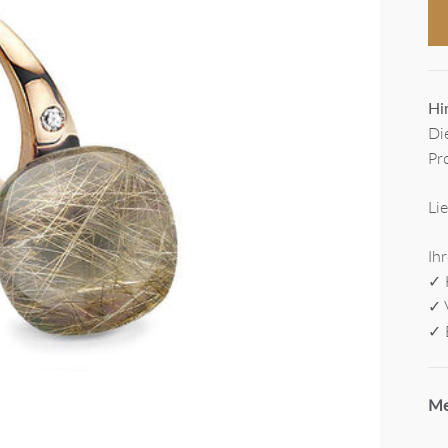
Hi
Di
Pr
Li
Ihr
✓ 
✓ 
✓ 
Me