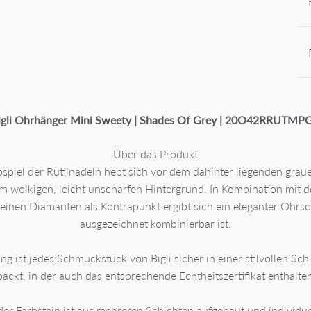
igli Ohrhänger Mini Sweety | Shades Of Grey | 20O42RRUTMP
Über das Produkt
bspiel der Rutilnadeln hebt sich vor dem dahinter liegenden grau
em wolkigen, leicht unscharfen Hintergrund. In Kombination mit 
einen Diamanten als Kontrapunkt ergibt sich ein eleganter Ohrs
ausgezeichnet kombinierbar ist.
ung ist jedes Schmuckstück von Bigli sicher in einer stilvollen S
packt, in der auch das entsprechende Echtheitszertifikat enthalten 
der Farbstein ist aus mehreren Schichten aufgebaut und individu