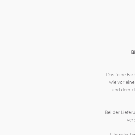
B
Das feine Far
wie vor ein
und dem kl
Bei der Liefer
ver
Hinweis: Je