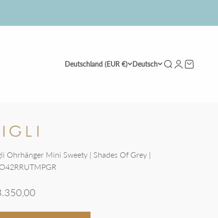
Deutschland (EUR €)
Deutsch
Suche
Anmelden
Warenkor
gli Ohrhänger Mini Sweety | Shades Of Grey |
0O42RRUTMPGR
gebot
3.350,00