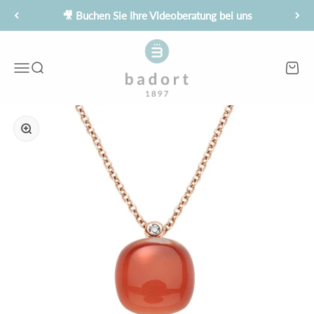
Zum Inhalt springen
🎥 Buchen Sie Ihre Videoberatung bei uns
Juwelier Badort
Menü
Suche
Waren
Bild vergrößern