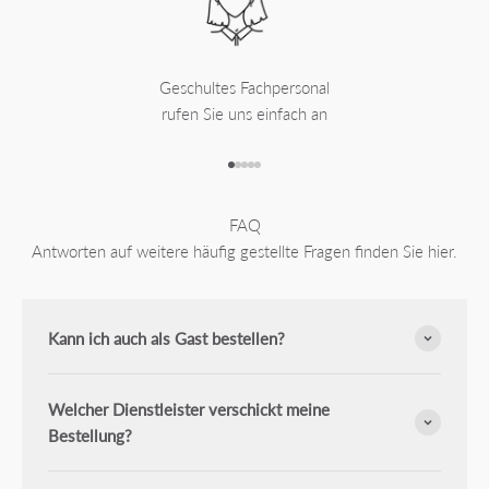
Geschultes Fachpersonal
rufen Sie uns einfach an
Gehe zu Element 1
Gehe zu Element 2
Gehe zu Element 3
Gehe zu Element 4
Gehe zu Element 5
FAQ
Antworten auf weitere häufig gestellte Fragen finden Sie hier.
Kann ich auch als Gast bestellen?
Welcher Dienstleister verschickt meine
Bestellung?