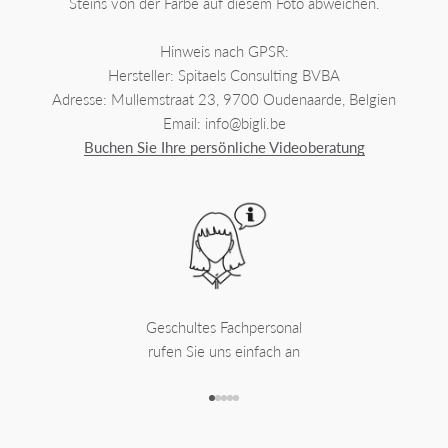
Steins von der Farbe auf diesem Foto abweichen.
Hinweis nach GPSR:
Hersteller: Spitaels Consulting BVBA
Adresse: Mullemstraat 23, 9700 Oudenaarde, Belgien
Email: info@bigli.be
Buchen Sie Ihre persönliche Videoberatung
Geschultes Fachpersonal
rufen Sie uns einfach an
Gehe zu Element 1
Gehe zu Element 2
Gehe zu Element 3
Gehe zu Element 4
Gehe zu Element 5