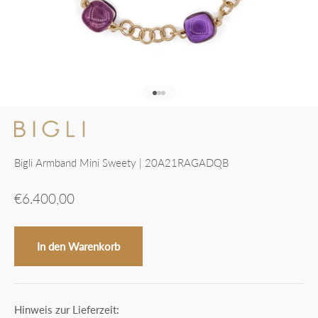
Gehe zu Element 1
Gehe zu Element 2
Gehe zu Element 3
Bigli Armband Mini Sweety | 20A21RAGADQB
Angebot
€6.400,00
In den Warenkorb
Hinweis zur Lieferzeit: