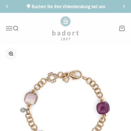
Zum Inhalt springen
🎥 Buchen Sie Ihre Videoberatung bei uns
Juwelier Badort
Menü
Suche
Waren
Bild vergrößern