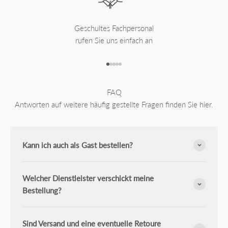
Geschultes Fachpersonal
rufen Sie uns einfach an
Gehe zu Element 1
Gehe zu Element 2
Gehe zu Element 3
Gehe zu Element 4
Gehe zu Element 5
FAQ
Antworten auf weitere häufig gestellte Fragen finden Sie hier.
Kann ich auch als Gast bestellen?
Welcher Dienstleister verschickt meine
Bestellung?
Sind Versand und eine eventuelle Retoure