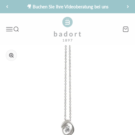
Zum Inhalt springen
🎥 Buchen Sie Ihre Videoberatung bei uns
Juwelier Badort
Menü
Suche
Waren
Bild vergrößern