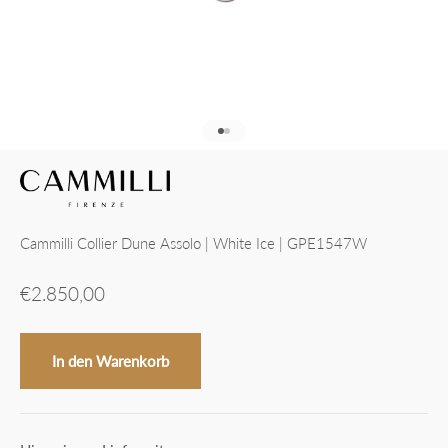
Gehe zu Element 1
Gehe zu Element 2
Cammilli Collier Dune Assolo | White Ice | GPE1547W
Angebot
€2.850,00
In den Warenkorb