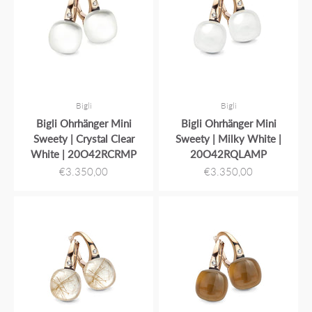
Bigli
Bigli
Bigli Ohrhänger Mini
Bigli Ohrhänger Mini
Sweety | Crystal Clear
Sweety | Milky White |
White | 20O42RCRMP
20O42RQLAMP
Angebot
Angebot
€3.350,00
€3.350,00