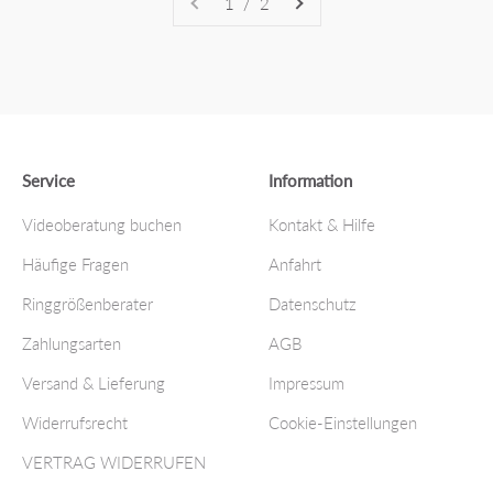
1 / 2
Service
Information
Videoberatung buchen
Kontakt & Hilfe
Häufige Fragen
Anfahrt
Ringgrößenberater
Datenschutz
Zahlungsarten
AGB
Versand & Lieferung
Impressum
Widerrufsrecht
Cookie-Einstellungen
VERTRAG WIDERRUFEN