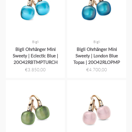
Bigli
Bigli
Bigli Ohrhänger Mini
Bigli Ohrhänger Mini
Sweety | Eclectic Blue |
Sweety | London Blue
20O42RBTMPTURCH
Topas | 20O42RLOPMP
Angebot
Angebot
€3.850,00
€4.700,00