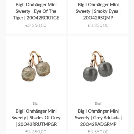
Bigli Ohrhänger Mini
Bigli Ohrhänger Mini
Sweety | Eye Of The
Sweety | Smoky Eyes |
Tiger | 20O42RCRTIGE
20O42RSQMP
Angebot
Angebot
€3.350,00
€3.350,00
Bigli
Bigli
Bigli Ohrhänger Mini
Bigli Ohrhänger Mini
Sweety | Shades Of Grey
Sweety | Grey Adularia |
| 20O42RRUTMPGR
20O42RADGRMP
Angebot
Angebot
€3.350,00
€3.550,00