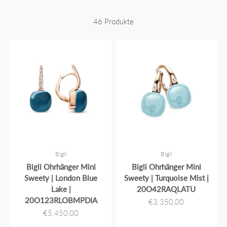
46 Produkte
Bigli
Bigli
Bigli Ohrhänger Mini
Bigli Ohrhänger Mini
Sweety | London Blue
Sweety | Turquoise Mist |
Lake |
20O42RAQLATU
20O123RLOBMPDIA
Angebot
€3.350,00
Angebot
€5.450,00